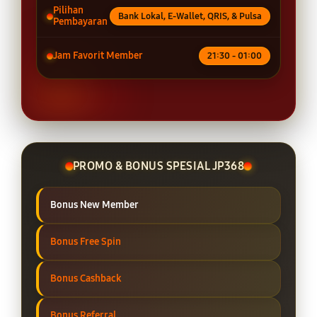
Pilihan
Bank Lokal, E-Wallet, QRIS, & Pulsa
Pembayaran
Jam Favorit Member
21:30 - 01:00
PROMO & BONUS SPESIAL JP368
Bonus New Member
Bonus Free Spin
Bonus Cashback
Bonus Referral