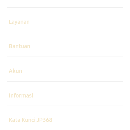
Buka
Layanan
Buka
Bantuan
Buka
Akun
Buka
Informasi
Buka
Kata Kunci JP368