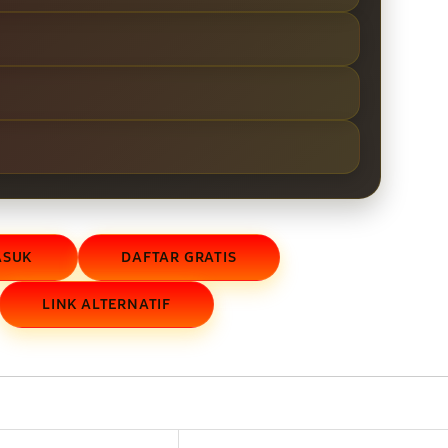
ASUK
DAFTAR GRATIS
LINK ALTERNATIF