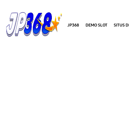
Skip
to
content
JP368
DEMO SLOT
SITUS 