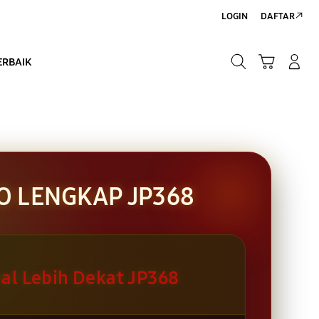
LOGIN
DAFTAR
Cari
Troli
Login/Sign-Up
ERBAIK
Cari
O LENGKAP JP368
l Lebih Dekat JP368