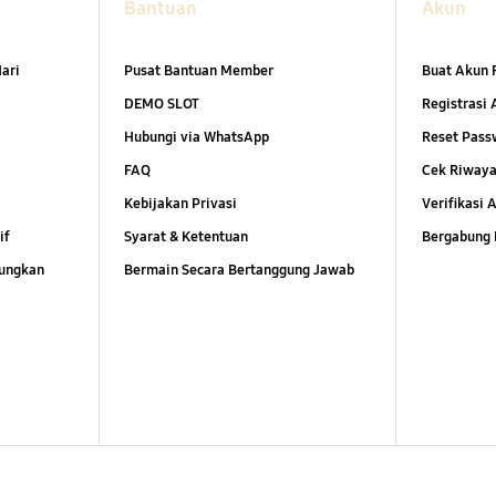
Bantuan
Akun
ari
Pusat Bantuan Member
Buat Akun 
DEMO SLOT
Registrasi 
Hubungi via WhatsApp
Reset Pass
FAQ
Cek Riwaya
Kebijakan Privasi
Verifikasi 
if
Syarat & Ketentuan
Bergabung 
tungkan
Bermain Secara Bertanggung Jawab