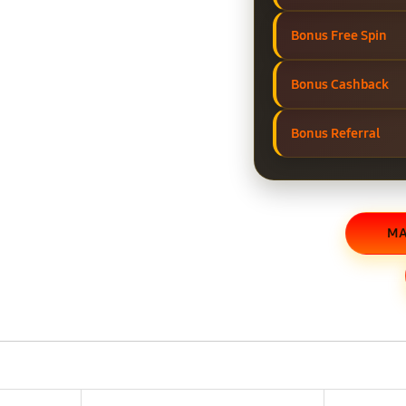
Bonus Free Spin
Bonus Cashback
Bonus Referral
M