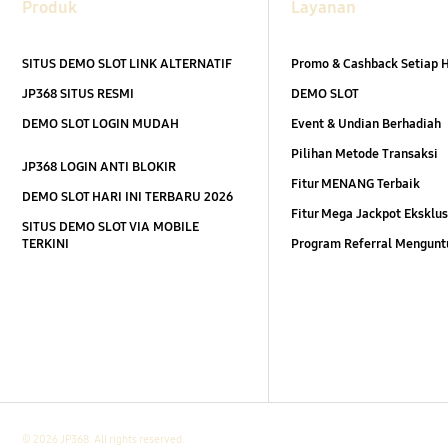
Produk
Layanan
SITUS DEMO SLOT LINK ALTERNATIF
Promo & Cashback Setiap H
JP368 SITUS RESMI
DEMO SLOT
DEMO SLOT LOGIN MUDAH
Event & Undian Berhadiah
Pilihan Metode Transaksi
JP368 LOGIN ANTI BLOKIR
Fitur MENANG Terbaik
DEMO SLOT HARI INI TERBARU 2026
Fitur Mega Jackpot Eksklus
SITUS DEMO SLOT VIA MOBILE
TERKINI
Program Referral Mengun
© 2026 JP368. All rights reserved.