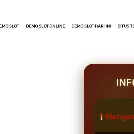
DEMO SLOT
DEMO SLOT ONLINE
DEMO SLOT HARI INI
SITUS T
INF
Mengena