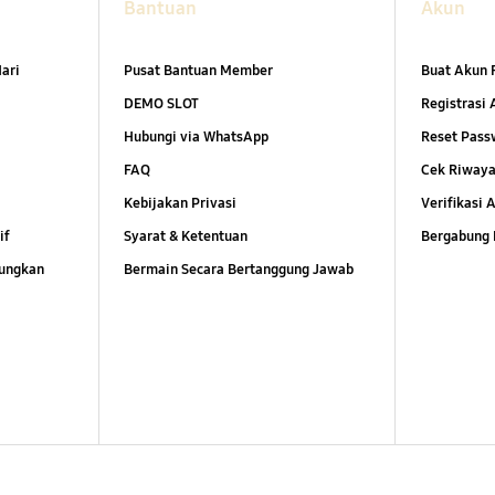
Bantuan
Akun
ari
Pusat Bantuan Member
Buat Akun 
DEMO SLOT
Registrasi 
Hubungi via WhatsApp
Reset Pass
FAQ
Cek Riwaya
Kebijakan Privasi
Verifikasi 
if
Syarat & Ketentuan
Bergabung 
tungkan
Bermain Secara Bertanggung Jawab