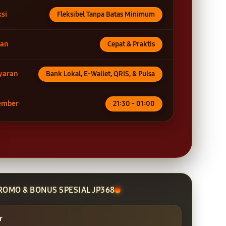
si
Fleksibel Tanpa Batas Minimum
kan
Cepat & Praktis
yaran
Bank Lokal, E-Wallet, QRIS, & Pulsa
ember
21:30 - 01:00
ROMO & BONUS SPESIAL JP368
r