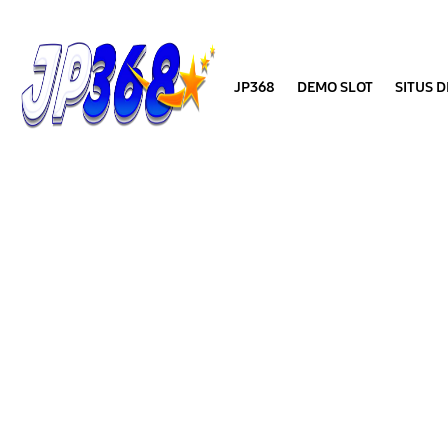
Skip
to
content
JP368
DEMO SLOT
SITUS 