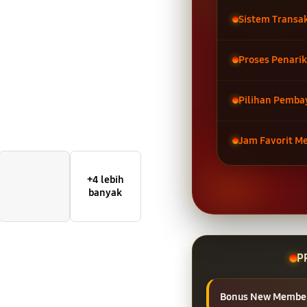
Sistem Transak
Proses Penari
Pilihan Pemba
Jam Favorit M
+4 lebih
banyak
P
Bonus New Membe